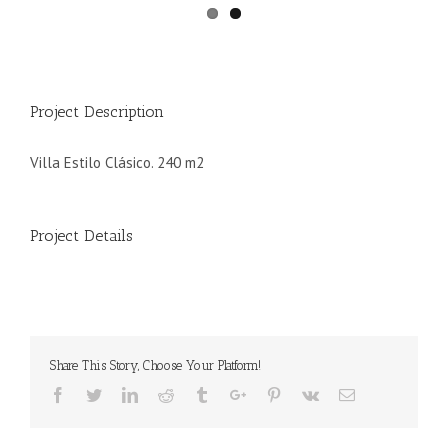
Project Description
Villa Estilo Clásico. 240 m2
Project Details
Share This Story, Choose Your Platform!
Facebook
Twitter
Linkedin
Reddit
Tumblr
Google+
Pinterest
Vk
Email